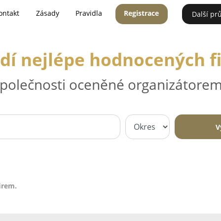
ontakt
Zásady
Pravidla
Registrace
Další pr
dí nejlépe hodnocených f
 společnosti oceněné organizátorem
V
irem.