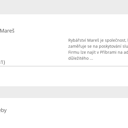
 Mareš
Rybářství Mareš je společnost, 
zaměřuje se na poskytování slu
Firmu lze najít v Příbrami na a
důležitého ...
31)
eby