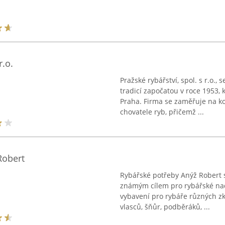
r.o.
Pražské rybářství, spol. s r.o.
tradicí započatou v roce 1953, 
Praha. Firma se zaměřuje na k
chovatele ryb, přičemž ...
Robert
Rybářské potřeby Anýž Robert s
známým cílem pro rybářské nad
vybavení pro rybáře různých zku
vlasců, šňůr, podběráků, ...