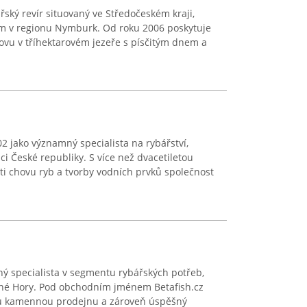
řský revír situovaný ve Středočeském kraji,
m v regionu Nymburk. Od roku 2006 poskytuje
vu v tříhektarovém jezeře s písčitým dnem a
 jako významný specialista na rybářství,
mci České republiky. S více než dvacetiletou
ti chovu ryb a tvorby vodních prvků společnost
ý specialista v segmentu rybářských potřeb,
utné Hory. Pod obchodním jménem Betafish.cz
ou kamennou prodejnu a zároveň úspěšný