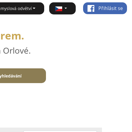
Přihlásit se
ůmyslová odvětví
irem.
 Orlové.
yhledávání