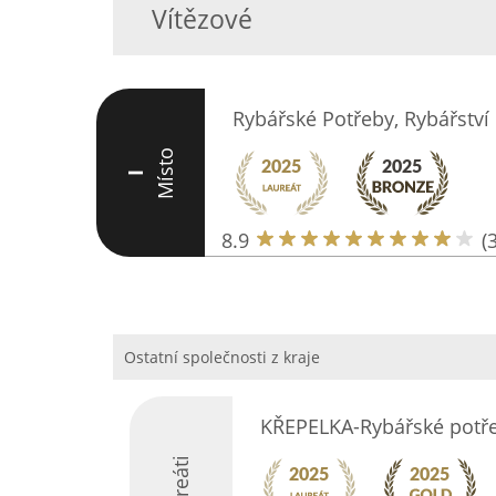
Vítězové
Rybářské Potřeby, Rybářství
Místo
I
8.9
(
Ostatní společnosti z kraje
KŘEPELKA-Rybářské potř
Laureáti