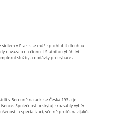
, se sídlem v Praze, se může pochlubit dlouhou
kdy navázalo na činnost Státního rybářství
omplexní služby a dodávky pro rybáře a
ídlí v Berouně na adrese Česká 193 a je
šence. Společnost poskytuje rozsáhlý výběr
šeností a specializací, včetně prutů, navijáků,