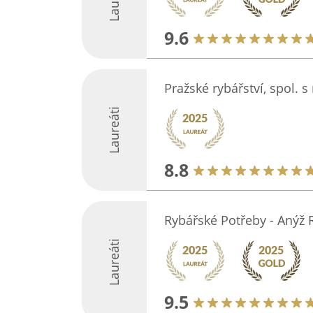
9.6
Pražské rybářství, spol. s 
Laureáti
8.8
Rybářské Potřeby - Anýž 
Laureáti
9.5