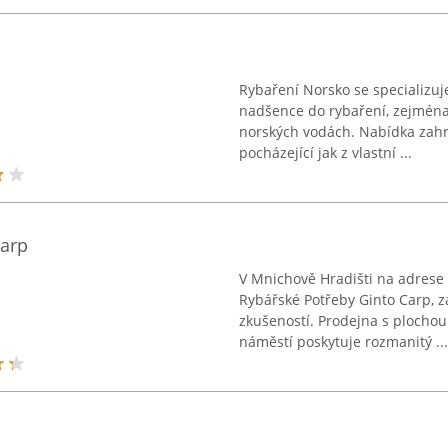
Rybaření Norsko se specializuj
nadšence do rybaření, zejména p
norských vodách. Nabídka zahr
pocházející jak z vlastní ...
Carp
V Mnichově Hradišti na adrese 
Rybářské Potřeby Ginto Carp, 
zkušeností. Prodejna s plocho
náměstí poskytuje rozmanitý ...