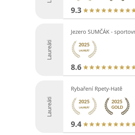
9.3
Jezero SUMČÁK - sportov
Laureáti
8.6
Rybaření Rpety-Hatě
Laureáti
9.4