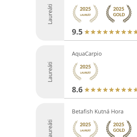
Laureáti
9.5
AquaCarpio
Laureáti
8.6
Betafish Kutná Hora
Laureáti