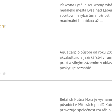
Pískovna Lysá je soukromý rybá
nedaleko města Lysá nad Labe
sportovním rybářům možnost lo
maximální hloubkou až ...
AquaCarpio působí od roku 2002
akvakulturu a jezírkářství v rá
praxí a silným zázemím v oblas
poskytuje rozsáhlé ...
Betafish Kutná Hora je významn
působící v Přítokách poblíž K
provozuje společnost rozsáhl