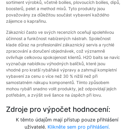
sortiment výrobků, včetně boilies, plovoucích boilies, dipů,
boosterů, pelet a method mixů. Tyto produkty jsou
považovány za důležitou součást vybavení každého
zájemce o kaprařinu.
Zákazníci často ve svých recenzích oceňují spolehlivou
účinnost a funkčnost nabízených nástrah. Společnost
klade důraz na profesionální zákaznický servis a rychlé
zpracování a doručení objednávek, což významně
ovlivňuje celkovou spokojenost klientů. H2O baits se navíc
vyznačuje nabídkou výhodných balíčků, které jsou
vhodné pro kratší rybářské výpravy a zahrnují kompletní
vybavení za cenu o více než 30 % nižší než při
samostatném nákupu komponentů. Tímto způsobem
mohou rybáři snadno volit produkty, jež odpovídají jejich
potřebám, a zvýšit své šance na úspěch při lovu.
Zdroje pro výpočet hodnocení:
K těmto údajům mají přístup pouze přihlášení
uživatelé.
Klikněte sem pro přihlášení.