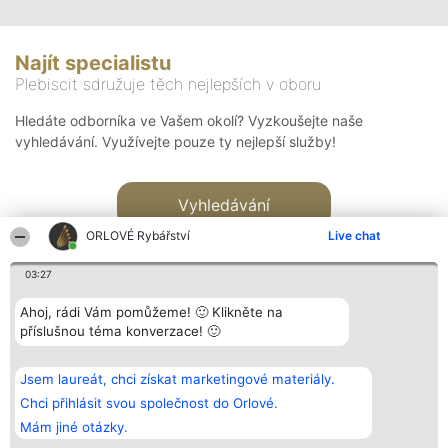
Najít specialistu
Plebiscit sdružuje těch nejlepších v oboru
Hledáte odborníka ve Vašem okolí? Vyzkoušejte naše
vyhledávání. Využívejte pouze ty nejlepší služby!
Vyhledávání
ORLOVÉ Rybářství
Live chat
03:27
Ahoj, rádi Vám pomůžeme! 🙂 Klikněte na
příslušnou téma konverzace! 🙂
Organizátor hlasování
Plebiscyt
Kontakt
Bright Side Solutions sp. z o.
Vítězové
Kontakt
Jsem laureát, chci získat marketingové materiály.
o. sp. k.
Seznam všech
ul. Ruska 22
laureátů
Chci přihlásit svou společnost do Orlové.
Wrocław 50-079
Zásady
Mám jiné otázky.
KRS 0000749100 | Regon
Pravidla
381313360 | NIP 8943132676
Zásady