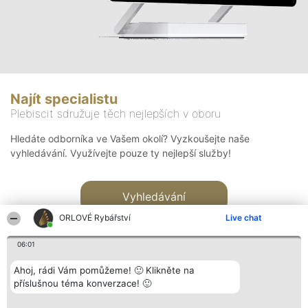
Najít specialistu
Plebiscit sdružuje těch nejlepších v oboru
Hledáte odborníka ve Vašem okolí? Vyzkoušejte naše
vyhledávání. Využívejte pouze ty nejlepší služby!
Vyhledávání
ORLOVÉ Rybářství
Live chat
06:01
Ahoj, rádi Vám pomůžeme! 🙂 Klikněte na
příslušnou téma konverzace! 🙂
Organizátor hlasování
Plebiscyt
Kontakt
Bright Side Solutions sp. z o.
Vítězové
Kontakt