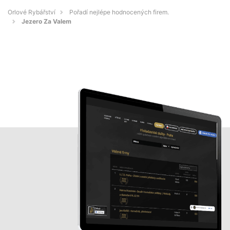
Orlové Rybářství
Pořadí nejlépe hodnocených firem.
Jezero Za Valem