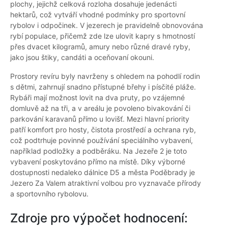
plochy, jejichž celková rozloha dosahuje jedenácti
hektarů, což vytváří vhodné podmínky pro sportovní
rybolov i odpočinek. V jezerech je pravidelně obnovována
rybí populace, přičemž zde lze ulovit kapry s hmotností
přes dvacet kilogramů, amury nebo různé dravé ryby,
jako jsou štiky, candáti a oceňovaní okouni.
Prostory revíru byly navrženy s ohledem na pohodlí rodin
s dětmi, zahrnují snadno přístupné břehy i písčité pláže.
Rybáři mají možnost lovit na dva pruty, po vzájemné
domluvě až na tři, a v areálu je povoleno bivakování či
parkování karavanů přímo u lovišť. Mezi hlavní priority
patří komfort pro hosty, čistota prostředí a ochrana ryb,
což podtrhuje povinné používání speciálního vybavení,
například podložky a podběráku. Na Jezeře 2 je toto
vybavení poskytováno přímo na místě. Díky výborné
dostupnosti nedaleko dálnice D5 a města Poděbrady je
Jezero Za Valem atraktivní volbou pro vyznavače přírody
a sportovního rybolovu.
Zdroje pro výpočet hodnocení: