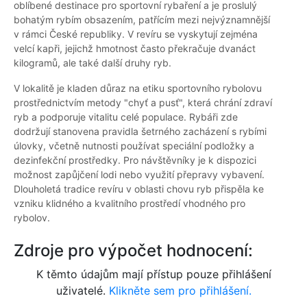
oblíbené destinace pro sportovní rybaření a je proslulý
bohatým rybím obsazením, patřícím mezi nejvýznamnější
v rámci České republiky. V revíru se vyskytují zejména
velcí kapři, jejichž hmotnost často překračuje dvanáct
kilogramů, ale také další druhy ryb.
V lokalitě je kladen důraz na etiku sportovního rybolovu
prostřednictvím metody "chyť a pusť", která chrání zdraví
ryb a podporuje vitalitu celé populace. Rybáři zde
dodržují stanovena pravidla šetrného zacházení s rybími
úlovky, včetně nutnosti používat speciální podložky a
dezinfekční prostředky. Pro návštěvníky je k dispozici
možnost zapůjčení lodi nebo využití přepravy vybavení.
Dlouholetá tradice revíru v oblasti chovu ryb přispěla ke
vzniku klidného a kvalitního prostředí vhodného pro
rybolov.
Zdroje pro výpočet hodnocení:
K těmto údajům mají přístup pouze přihlášení
uživatelé.
Klikněte sem pro přihlášení.