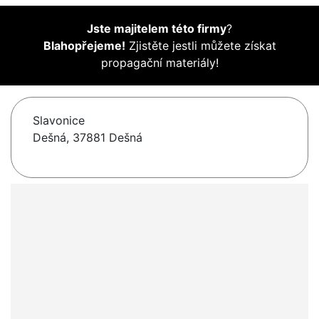
Jste majitelem této firmy
?
Blahopřejeme!
Zjistěte jestli můžete získat
propagační materiály!
Slavonice
Dešná, 37881 Dešná