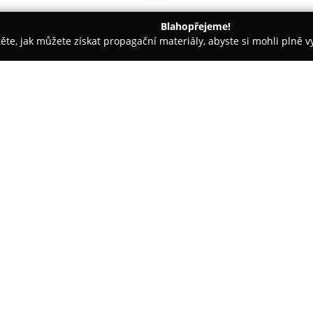
Blahopřejeme!
těte, jak můžete získat propagační materiály, abyste si mohli plně 
rem.
Mojerybarina.cz
O společnosti:
Mojerybarina.cz
představuje fi
sortimentu rybářských potřeb 
zahrnuje vybavení pro různé ry
feeder a další specializace. V 
nástrahy a ostatní nezbytné p
Brně na Mojmírově náměstí pro
obchod, čímž zajišťuje dostup
republiky.
K přednostem podniku patří př