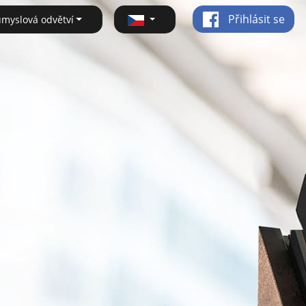
Přihlásit se
ůmyslová odvětví