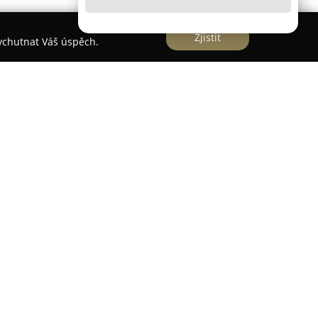
Zjistit
vychutnat Váš úspěch.
rmu, která se specializuje na prodej kompletního
určených všem příznivcům rybaření. Nabídka
bářské techniky, od přívlače přes kaprařinu až po
sortimentu jsou zastoupeny pruty, navijáky,
říslušenství. Kromě kamenné prodejny umístěné v
vozuje společnost také rozsáhlý internetový
nost svých služeb rybářům z celého území České
ímý import rybářských značek jako jsou