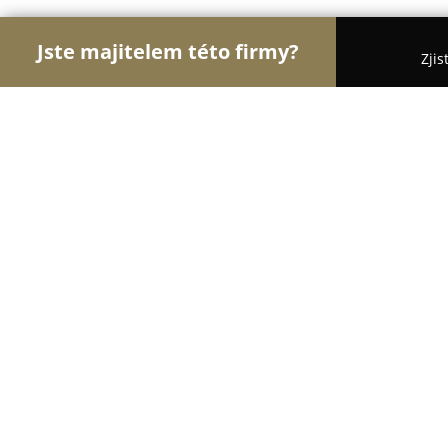
Jste majitelem této firmy?
Zjis
Orlové Rybářství
Pořadí nejlépe hodnocených fi
Mojerybarina.cz
9.6
(103)
Brno, Mojmírovo nám. 11
Zobrazit telefonní číslo