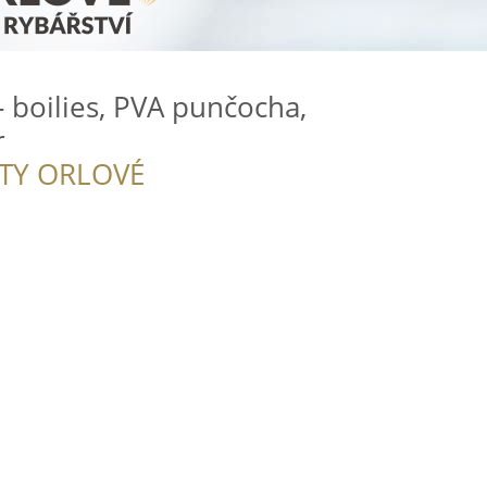
- boilies, PVA punčocha,
r
ITY ORLOVÉ