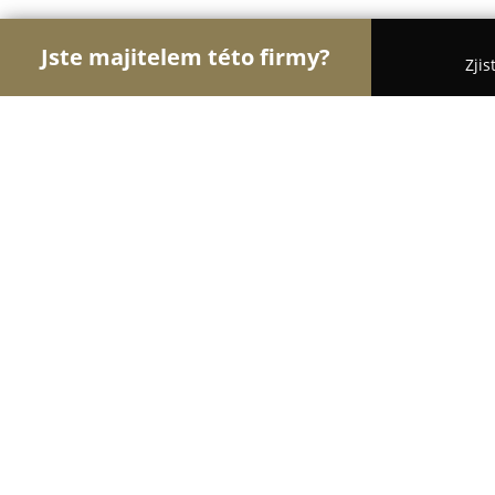
Jste majitelem této firmy?
Zjis
Orlové Rybářství
Pořadí nejlépe hodnocených fi
Splashbaits.cz - boilies, PVA punčo
9.5
(475)
Dolní Ředice, Horní Ředice 251, Horní Ředice
Zobrazit telefonní číslo