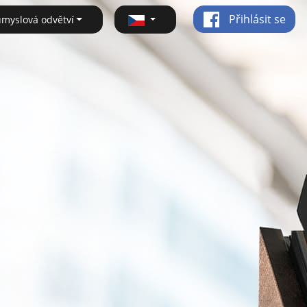
Přihlásit se
ůmyslová odvětví