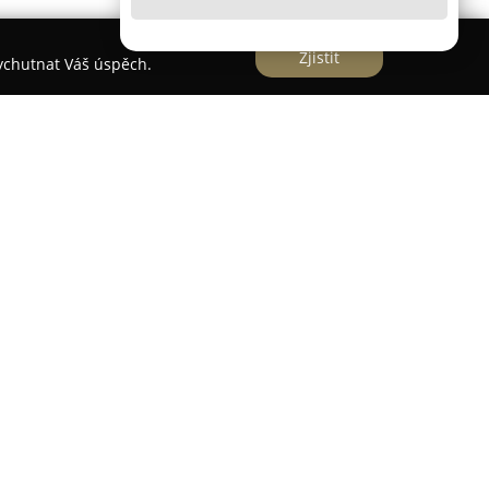
Zjistit
vychutnat Váš úspěch.
bí od roku 2014 a je pevně zavedeným hráčem
lasti rybářských nástrah a návnad. Zaměřuje se
ysoce kvalitních surovin, čímž zaručuje standard
hatý sortiment boilies, plovoucích nástrah, pelet
unčoch a tubusů, které jsou vhodné pro různé
od feeder.
 firmy patří například Faktor 7, Assassin či
vány pro své specifické složení a vysokou
ámá důrazem na intenzitu a originální výběr