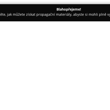
Blahopřejeme!
těte, jak můžete získat propagační materiály, abyste si mohli plně 
rem.
Splashbaits.cz - boilies, PVA punčocha, method feeder
cha, method feeder
O společnosti:
Společnost
Splashbaits.cz
půso
na trhu v České republice v ob
na vlastní výrobu produktů z v
svých výrobků. V nabídce má bo
a také PVA materiálů včetně p
rybářské techniky, včetně meth
Mezi populární řady boilies této
Mexican Bitch, které jsou oceňo
účinnost. Splashbaits.cz je zn