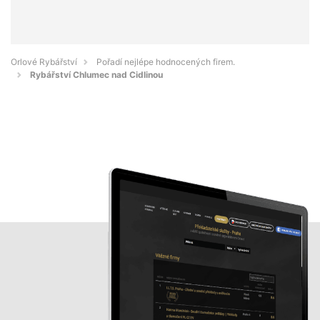
Orlové Rybářství
Pořadí nejlépe hodnocených firem.
Rybářství Chlumec nad Cidlinou