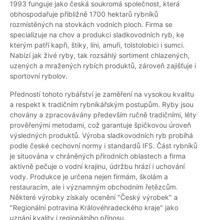
1993 funguje jako česká soukromá společnost, která
obhospodařuje přibližně 1700 hektarů rybníků
rozmístěných na stovkách vodních ploch. Firma se
specializuje na chov a produkci sladkovodních ryb, ke
kterým patří kapři, štiky, líni, amuři, tolstolobici i sumci.
Nabízí jak živé ryby, tak rozsáhlý sortiment chlazených,
uzených a mražených rybích produktů, zároveň zajišťuje i
sportovní rybolov.
Předností tohoto rybářství je zaměření na vysokou kvalitu
a respekt k tradičním rybníkářským postupům. Ryby jsou
chovány a zpracovávány především ručně tradičními, léty
prověřenými metodami, což garantuje špičkovou úroveň
výsledných produktů. Výroba sladkovodních ryb probíhá
podle české cechovní normy i standardů IFS. Část rybníků
je situována v chráněných přírodních oblastech a firma
aktivně pečuje o vodní krajinu, údržbu hrází i uchování
vody. Produkce je určena nejen firmám, školám a
restauracím, ale i významným obchodním řetězcům.
Některé výrobky získaly ocenění "Český výrobek" a
"Regionální potravina Královéhradeckého kraje" jako
uznání kvality i regionálního přínosu.