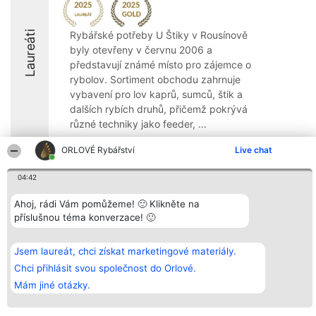
Laureáti
Rybářské potřeby U Štiky v Rousínově
byly otevřeny v červnu 2006 a
představují známé místo pro zájemce o
rybolov. Sortiment obchodu zahrnuje
vybavení pro lov kaprů, sumců, štik a
dalších rybích druhů, přičemž pokrývá
různé techniky jako feeder, ...
9.5
ORLOVÉ Rybářství
Live chat
04:42
Organizátor hlasování
Plebiscyt
Kontakt
Ahoj, rádi Vám pomůžeme! 🙂 Klikněte na
Bright Side Solutions sp. z o.
Vítězové
Kontakt
příslušnou téma konverzace! 🙂
o. sp. k.
Seznam všech
ul. Ruska 22
laureátů
Wrocław 50-079
Zásady
Jsem laureát, chci získat marketingové materiály.
KRS 0000749100 | Regon
Pravidla
381313360 | NIP 8943132676
Zásady
Chci přihlásit svou společnost do Orlové.
ochrany
Mám jiné otázky.
osobních údajů