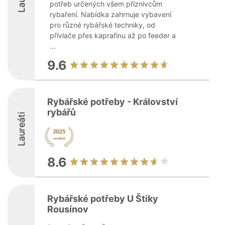
potřeb určených všem příznivcům
rybaření. Nabídka zahrnuje vybavení
pro různé rybářské techniky, od
přívlače přes kaprařinu až po feeder a
...
9.6
Rybářské potřeby - Království
rybářů
Laureáti
8.6
Rybářské potřeby U Štiky
Rousínov